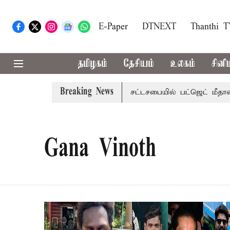
E-Paper
DTNEXT
Thanthi 
தமிழகம்
தேசியம்
உலகம்
சினி
Breaking News
்ஜெட்: மாற்றமா?, தடுமாற்றமா?
சட்டசபையில் பட்ஜெட் மீதான 
Gana Vinoth