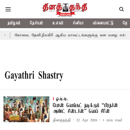
தமிழகம்
தேசியம்
உலகம்
சினிமா
விளையாட்டு
ஜோத
தா
கோவை, தேனி,நீலகிரி ஆகிய மாவட்டங்களுக்கு கன மழை எச்சரிக
Gayathri Shastry
ஓ.டி.டி.
போஸ் வெங்கட் நடிக்கும் “பிரதர்ஸ்
அண்ட் சிஸ்டர்ஸ்” வெப் சீரிஸ்
தினத்தந்தி
22 Apr 2026
1
min read