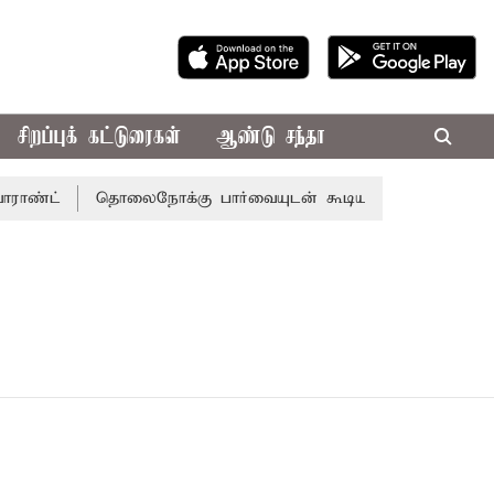
சிறப்புக் கட்டுரைகள்
ஆண்டு சந்தா
ாண்ட்
தொலைநோக்கு பார்வையுடன் கூடிய வேளாண் பட்ஜெட்: 