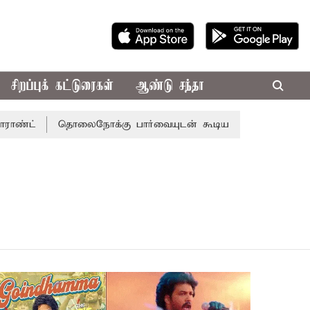
சிறப்புக் கட்டுரைகள்
ஆண்டு சந்தா
்
தொலைநோக்கு பார்வையுடன் கூடிய வேளாண் பட்ஜெட்: முத