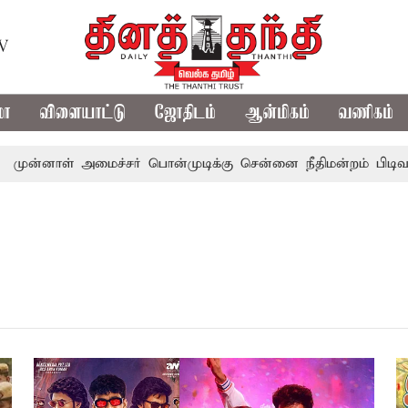
TV
மா
விளையாட்டு
ஜோதிடம்
ஆன்மிகம்
வணிகம்
்னாள் அமைச்சர் பொன்முடிக்கு சென்னை நீதிமன்றம் பிடிவாராண்ட