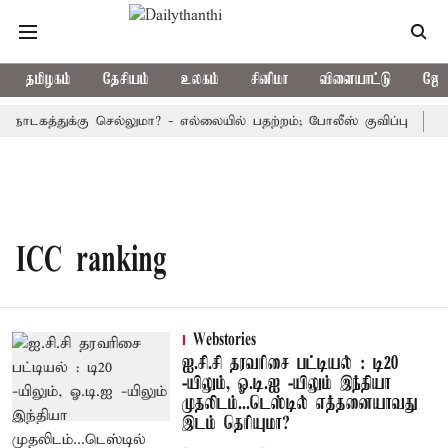
தமிழகம்
தேசியம்
உலகம்
சினிமா
விளையாட்டு
ஜோத
நாடகத்துக்கு செல்லுமா? - எல்லையில் பதற்றம்; போலீஸ் குவிப்பு
பு
ICC ranking
Webstories
ஐ.சி.சி தரவரிசை பட்டியல் : டி20
-யிலும், ஓ.டி.ஐ -யிலும் இந்தியா
முதலிடம்...டெஸ்டில் எத்தனையாவது
இடம் தெரியுமா?