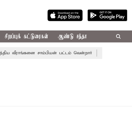
சிறப்புக் கட்டுரைகள்
ஆண்டு சந்தா
ய வீராங்கனை சாம்பியன் பட்டம் வென்றார்
சென்னையின் பல்