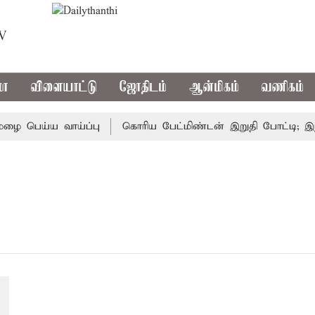
TV
மா
விளையாட்டு
ஜோதிடம்
ஆன்மிகம்
வணிகம்
 பெய்ய வாய்ப்பு
கொரிய பேட்மிண்டன் இறுதி போட்டி; இந்தி