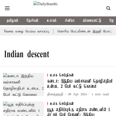
தமிழகம்
தேசியம்
உலகம்
சினிமா
விளையாட்டு
ஜோத
மணிவரை மழை பெய்ய வாய்ப்பு
கொரிய பேட்மிண்டன் இறுதி போட்டி; இ
Indian descent
உலக செய்திகள்
கனடா: இந்திய வம்சாவளி தொழிலதிபர்
உள்பட 2 பேர் சுட்டு கொலை
தினத்தந்தி
09 Apr 2024
1
min read
உலக செய்திகள்
யூத எதிர்ப்புக்கு எதிராக லண்டனில் 1
லட்சம் பேர் பேரணி; இந்திய