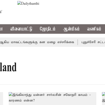
TV
மா
விளையாட்டு
ஜோதிடம்
ஆன்மிகம்
வணிகம்
கிய மாவட்டங்களுக்கு கன மழை எச்சரிக்கை
புதுச்சேரி சட்ட
land