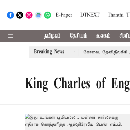
E-Paper
DTNEXT
Thanthi 
தமிழகம்
தேசியம்
உலகம்
சினி
Breaking News
து வழக்கை வாபஸ் பெற்றார் சங்கீதா
கோவை, தேனி,நீலகிரி ஆ
King Charles of Eng