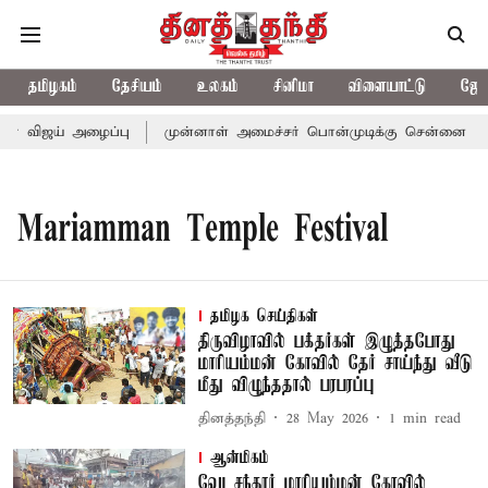
தமிழகம்
தேசியம்
உலகம்
சினிமா
விளையாட்டு
ஜோத
ர் விஜய் அழைப்பு
முன்னாள் அமைச்சர் பொன்முடிக்கு சென்னை நீதிம
Mariamman Temple Festival
தமிழக செய்திகள்
திருவிழாவில் பக்தர்கள் இழுத்தபோது
மாரியம்மன் கோவில் தேர் சாய்ந்து வீடு
மீது விழுந்ததால் பரபரப்பு
தினத்தந்தி
28 May 2026
1
min read
ஆன்மிகம்
வேடசந்தூர் மாரியம்மன் கோவில்