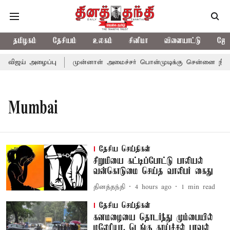
தமிழகம்
தேசியம்
உலகம்
சினிமா
விளையாட்டு
ஜோத
் விஜய் அழைப்பு
முன்னாள் அமைச்சர் பொன்முடிக்கு சென்னை நீதிமன்
Mumbai
தேசிய செய்திகள்
சிறுமியை கட்டிப்போட்டு பாலியல்
வன்கொடுமை செய்த வாலிபர் கைது
தினத்தந்தி
4 hours ago
1
min read
தேசிய செய்திகள்
கனமழையை தொடர்ந்து மும்பையில்
மலேரியா, டெங்கு காய்ச்சல் பரவல்