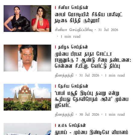
சினிமா செய்திகள்
சைபர் மோசடியில் சிக்கிய பாலிவுட்
நடிகை கீர்த்தி குல்ஹாரி
சினிமா செய்திப்பிரிவு
31 Jul 2026
1
min read
தமிழக செய்திகள்
மும்பை பிரபல தாதா சோட்டா
ராஜனுக்கு 7 ஆண்டு சிறை தண்டனை:
சென்னை சி.பி.ஐ. கோர்ட்டு தீர்ப்பு
தினத்தந்தி
31 Jul 2026
1
min read
தேசிய செய்திகள்
‘பாபர் மசூதி இடிப்பு தவறு என்று
கூறியது தேசவிரோதம் அல்ல’ மும்பை
ஐகோர்ட்
தினத்தந்தி
30 Jul 2026
1
min read
உலக செய்திகள்
துபாய் - மும்பை இண்டிகோ விமானம்