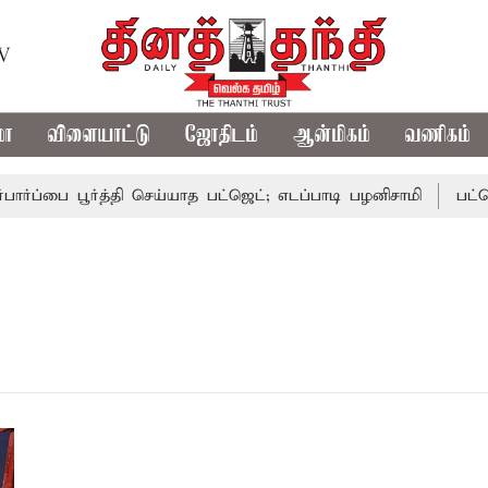
TV
மா
விளையாட்டு
ஜோதிடம்
ஆன்மிகம்
வணிகம்
ர்ப்பை பூர்த்தி செய்யாத பட்ஜெட்; எடப்பாடி பழனிசாமி
பட்ஜெட