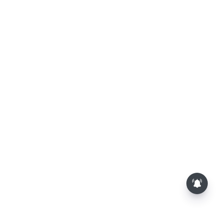
செப்டம்பர் மாதம் திருப்பதி
போறீங்களா..? இந்த மாற்றத்தை
கவனித்து பயணத்தை
திட்டமிடுங்கள்