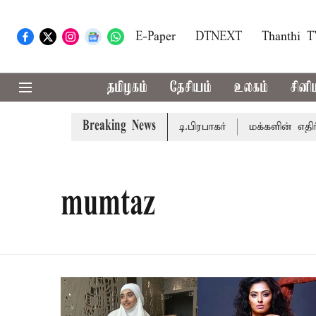
E-Paper
DTNEXT
Thanthi 
தமிழகம்
தேசியம்
உலகம்
சினி
Breaking News
நடைபெறும் - சபாநாயகர் ஜே.சி.டி.பிரபாகர்
மக்களின் எதிர்பா
mumtaz