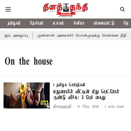
தமிழகம்
தேசியம்
உலகம்
சினிமா
விளையாட்டு
ஜோத
விஜய் அழைப்பு
முன்னாள் அமைச்சர் பொன்முடிக்கு சென்னை நீதிமன்ற
On the house
தமிழக செய்திகள்
மதுரையில் வீட்டின் மீது பெட்ரோல்
குண்டு வீச்சு: 3 பேர் கைது
தினத்தந்தி
31 May 2026
1
min read