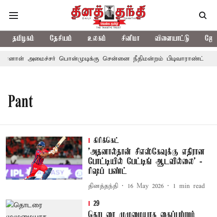
தமிழகம்
தேசியம்
உலகம்
சினிமா
விளையாட்டு
ஜோத
ன்னாள் அமைச்சர் பொன்முடிக்கு சென்னை நீதிமன்றம் பிடிவாராண்ட்
Pant
கிரிக்கெட்
’அதனால்தான் சிஎஸ்கேவுக்கு எதிரான
போட்டியில் பேட்டிங் ஆடவில்லை’ -
ரிஷப் பண்ட்
தினத்தந்தி
16 May 2026
1
min read
29
தொடரை முழுமையாக கைப்பற்றும்