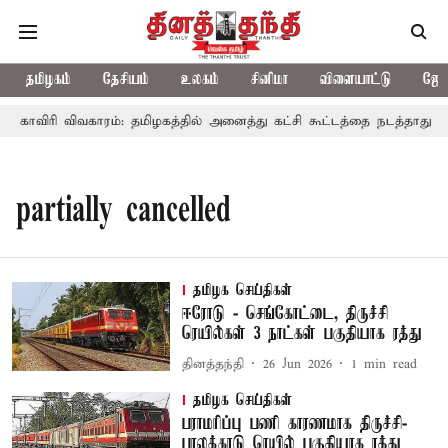
தமிழகம்
தேசியம்
உலகம்
சினிமா
விளையாட்டு
ஜோத
காவிரி விவகாரம்: தமிழகத்தில் அனைத்து கட்சி கூட்டத்தை நடத்தாது ஏ
partially cancelled
தமிழக செய்திகள்
ஈரோடு - செங்கோட்டை, திருச்சி
ரெயில்கள் 3 நாட்கள் பகுதியாக ரத்து
தினத்தந்தி
26 Jun 2026
1
min read
தமிழக செய்திகள்
பராமரிப்பு பணி காரணமாக திருச்சி-
பாலக்காடு ரெயில் பகுதியாக ரத்து