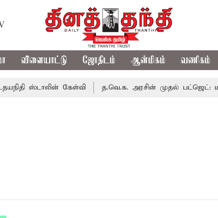
TV
மா
விளையாட்டு
ஜோதிடம்
ஆன்மிகம்
வணிகம்
நிதி ஸ்டாலின் கேள்வி
த.வெ.க. அரசின் முதல் பட்ஜெட்: மாற்