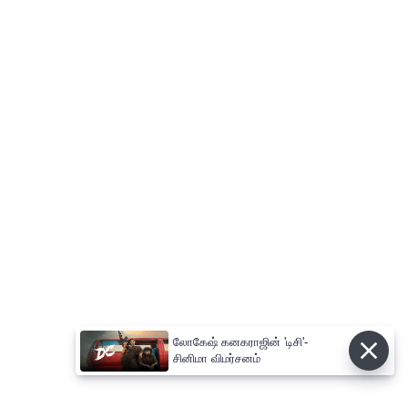
லோகேஷ் கனகராஜின் 'டிசி'-
சினிமா விமர்சனம்