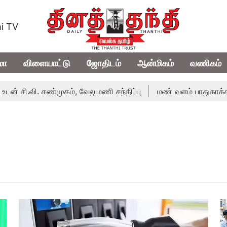
i TV
மா
விளையாட்டு
ஜோதிடம்
ஆன்மிகம்
வணிகம்
சி.வி. சண்முகம், வேலுமணி சந்திப்பு
மண் வளம் பாதுகாக்க ரசாய