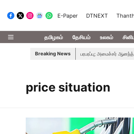
E-Paper
DTNEXT
Thanth
தமிழகம்
தேசியம்
உலகம்
சினி
Breaking News
்சர் விஜய்
தமிழக அரசியலில் பரபரப்பு; அமைச்சர் ஆனந்த் உடன் 
price situation