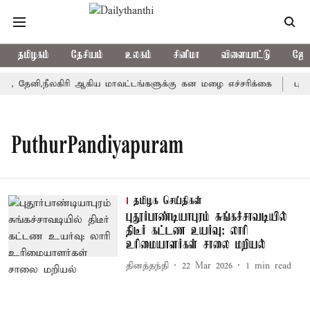
தமிழகம்
தேசியம்
உலகம்
சினிமா
விளையாட்டு
ஜோத
 தேனி,நீலகிரி ஆகிய மாவட்டங்களுக்கு கன மழை எச்சரிக்கை
புதுச
PuthurPandiyapuram
தமிழக செய்திகள்
புதூர்பாண்டியாபுரம் சுங்கச்சாவடியில்
திடீர் கட்டண உயர்வு: லாரி
உரிமையாளர்கள் சாலை மறியல்
தினத்தந்தி
22 Mar 2026
1
min read