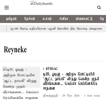
தமிழகம்
தேசியம்
உலகம்
சினிமா
விளையாட்டு
ஜோத
ு
ரூ.100 கோடி மதிப்பிலான பழனி கோவில் நில மோசடி: கைதானவர் சி
Reyneke
கிரிக்கெட்
டி20, ஓடிஐ - அறிமுக போட்டியில்
‘ஆட்ட நாயகி’ விருது வென்ற முதல்
வீராங்கனை... கெய்லா ரெய்னேக்கே
சாதனை
தினத்தந்தி
29 Mar 2026
1
min read