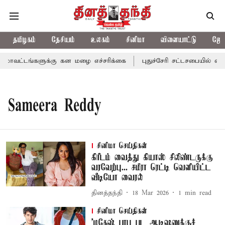
தமிழகம்
தேசியம்
உலகம்
சினிமா
விளையாட்டு
ஜோத
மாவட்டங்களுக்கு கன மழை எச்சரிக்கை
புதுச்சேரி சட்டசபையில் வரும
Sameera Reddy
சினிமா செய்திகள்
கிரீடம் வைத்து கியாஸ் சிலிண்டருக்கு
வரவேற்பு... சமீரா ரெட்டி வெளியிட்ட
வீடியோ வைரல்
தினத்தந்தி
18 Mar 2026
1
min read
சினிமா செய்திகள்
’மகேஷ் பாபு பட ஆடிஷனுக்குச்