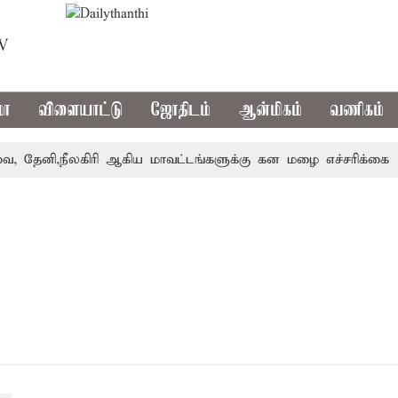
TV
மா
விளையாட்டு
ஜோதிடம்
ஆன்மிகம்
வணிகம்
ேனி,நீலகிரி ஆகிய மாவட்டங்களுக்கு கன மழை எச்சரிக்கை