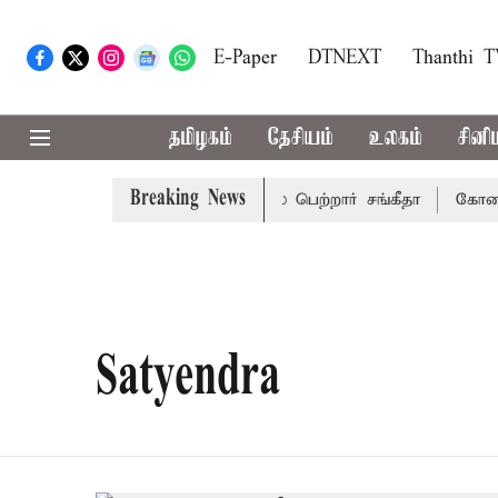
E-Paper
DTNEXT
Thanthi 
தமிழகம்
தேசியம்
உலகம்
சினி
Breaking News
ருந்து விவாகரத்து வழக்கை வாபஸ் பெற்றார் சங்கீதா
கோவை, த
Satyendra