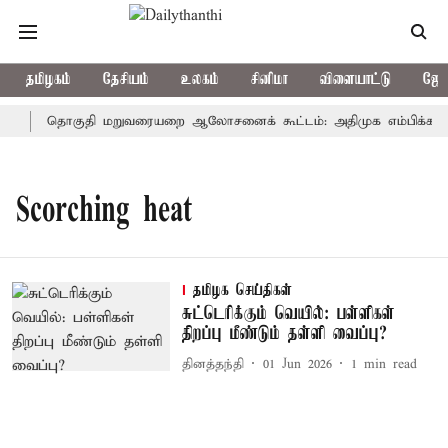
தமிழகம்
தேசியம்
உலகம்
சினிமா
விளையாட்டு
ஜோத
ு
தொகுதி மறுவரையறை ஆலோசனைக் கூட்டம்: அதிமுக எம்பிக்கள் பு
Scorching heat
தமிழக செய்திகள்
சுட்டெரிக்கும் வெயில்: பள்ளிகள்
திறப்பு மீண்டும் தள்ளி வைப்பு?
தினத்தந்தி
01 Jun 2026
1
min read