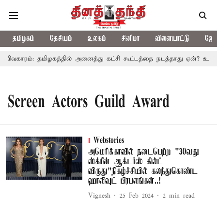
தமிழகம்
தேசியம்
உலகம்
சினிமா
விளையாட்டு
ஜோத
 விவகாரம்: தமிழகத்தில் அனைத்து கட்சி கூட்டத்தை நடத்தாது ஏன்? உதயந
Screen Actors Guild Award
Webstories
அமெரிக்காவில் நடைபெற்ற "30வது
ஸ்க்ரீன் ஆக்டர்ஸ் கில்ட்
விருது"நிகழ்ச்சியில் கலந்துகொண்ட
ஹாலிவுட் பிரபலங்கள்..!
Vignesh
25 Feb 2024
2
min read