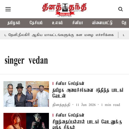
தமிழகம்
தேசியம்
உலகம்
சினிமா
விளையாட்டு
ஜோத
 தேனி,நீலகிரி ஆகிய மாவட்டங்களுக்கு கன மழை எச்சரிக்கை
புது
singer vedan
சினிமா செய்திகள்
தமிழக அமைச்சர்களை சந்தித்த பாடகர்
வேடன்
தினத்தந்தி
11 Jun 2026
1
min read
சினிமா செய்திகள்
சிறுத்தைப்பல்லால் பாடகர் வேடனுக்கு
வந்த சிக்கல்