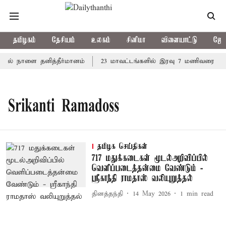
தமிழகம்
தேசியம்
உலகம்
சினிமா
விளையாட்டு
ஜோத
்தில் நாளை தனித்தீர்மானம்
23 மாவட்டங்களில் இரவு 7 மணிவரை மழை
Srikanti Ramadoss
தமிழக செய்திகள்
717 மதுக்கடைகள் மூடல்அறிவிப்பில்
வெளிப்படைத்தன்மை வேண்டும் -
ஸ்ரீகாந்தி ராமதாஸ் வலியுறுத்தல்
தினத்தந்தி
14 May 2026
1
min read