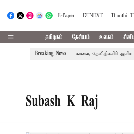
E-Paper
DTNEXT
Thanthi 
தமிழகம்
தேசியம்
உலகம்
சினி
Breaking News
கை வாபஸ் பெற்றார் சங்கீதா
கோவை, தேனி,நீலகிரி ஆகிய மாவ
Subash K Raj