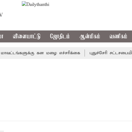
TV
மா
விளையாட்டு
ஜோதிடம்
ஆன்மிகம்
வணிகம்
ட்டங்களுக்கு கன மழை எச்சரிக்கை
புதுச்சேரி சட்டசபையில்