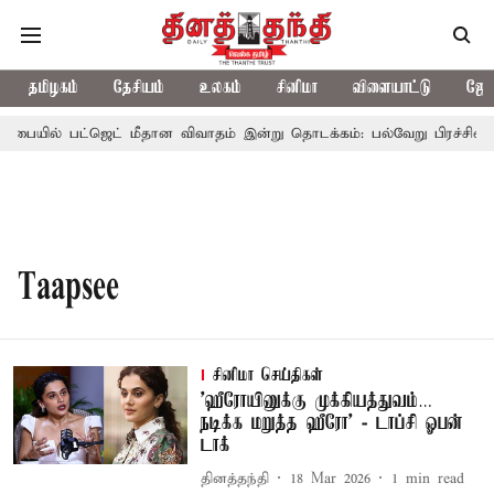
தமிழகம்
தேசியம்
உலகம்
சினிமா
விளையாட்டு
ஜோத
சபையில் பட்ஜெட் மீதான விவாதம் இன்று தொடக்கம்: பல்வேறு பிரச்சினைகள
Taapsee
சினிமா செய்திகள்
’ஹீரோயினுக்கு முக்கியத்துவம்…
நடிக்க மறுத்த ஹீரோ’ - டாப்சி ஓபன்
டாக்
தினத்தந்தி
18 Mar 2026
1
min read