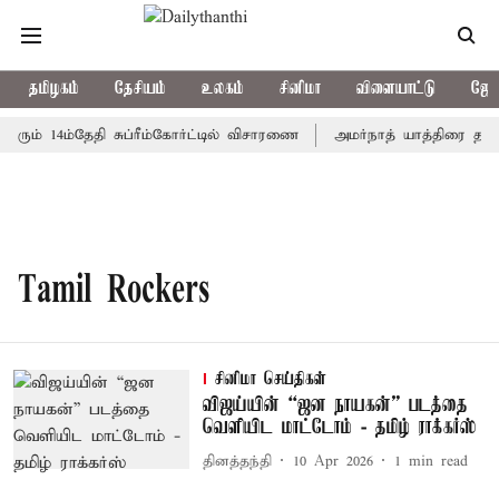
தமிழகம்
தேசியம்
உலகம்
சினிமா
விளையாட்டு
ஜோத
ரும் 14ம்தேதி சுப்ரீம்கோர்ட்டில் விசாரணை
அமர்நாத் யாத்திரை தற்கா
Tamil Rockers
சினிமா செய்திகள்
விஜய்யின் “ஜன நாயகன்” படத்தை
வெளியிட மாட்டோம் - தமிழ் ராக்கர்ஸ்
தினத்தந்தி
10 Apr 2026
1
min read