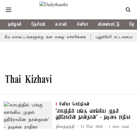
தமிழகம்
தேசியம்
உலகம்
சினிமா
விளையாட்டு
ஜோத
கிய மாவட்டங்களுக்கு கன மழை எச்சரிக்கை
புதுச்சேரி சட்டசபையில
Thai Kizhavi
சினிமா செய்திகள்
’லாபத்தில் பங்கு வாங்கிய முதல்
ஹீரோயின் நான்தான்’ - நடிகை ராதிகா
தினத்தந்தி
13 Mar 2026
1
min read