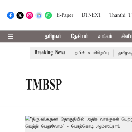
E-Paper
DTNEXT
Thanthi 
தமிழகம்
தேசியம்
உலகம்
சினி
Breaking News
ில் நில மோசடி: கைதானவர் சிறையில் உயிரிழப்பு
தமிழகத்த
TMBSP