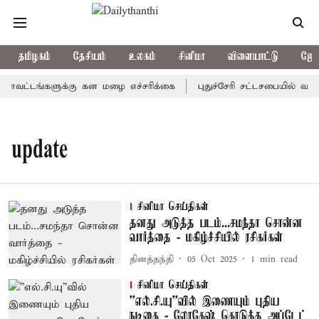
தமிழகம்
தேசியம்
உலகம்
சினிமா
விளையாட்டு
ஜோத
ாவட்டங்களுக்கு கன மழை எச்சரிக்கை
புதுச்சேரி சட்டசபையில் வரும
update
சினிமா செய்திகள்
தனது அடுத்த படம்...சமந்தா சொன்ன
வார்த்தை - மகிழ்ச்சியில் ரசிகர்கள்
தினத்தந்தி
05 Oct 2025
1
min read
சினிமா செய்திகள்
''எல்.சி.யு''வில் இணையும் புதிய
நடிகை - லோகேஷ் கொடுத்த அப்டேட்