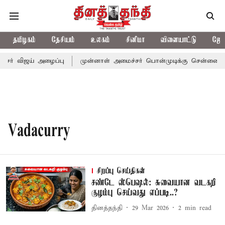
தமிழகம்
தேசியம்
உலகம்
சினிமா
விளையாட்டு
ஜோத
்சர் விஜய் அழைப்பு
முன்னாள் அமைச்சர் பொன்முடிக்கு சென்னை நீதி
Vadacurry
சிறப்பு செய்திகள்
சண்டே ஸ்பெஷல்: சுவையான வடகறி
குழம்பு செய்வது எப்படி..?
தினத்தந்தி
29 Mar 2026
2
min read