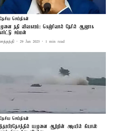
தேசிய செய்திகள்
முனை நதி விவகாரம்: கெஜ்ரிவால் நேரில் ஆஜராக
ோர்ட்டு சம்மன்
னத்தந்தி
29 Jan 2025
1
min read
தேசிய செய்திகள்
த்தரபிரதேசத்தில் யமுனை ஆற்றின் அடியில் கியாஸ்