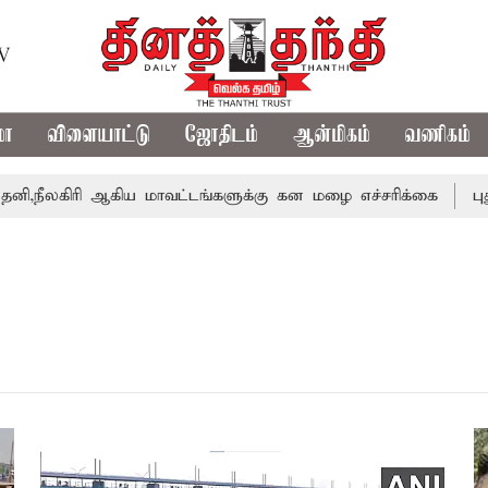
TV
மா
விளையாட்டு
ஜோதிடம்
ஆன்மிகம்
வணிகம்
கிரி ஆகிய மாவட்டங்களுக்கு கன மழை எச்சரிக்கை
புதுச்ச