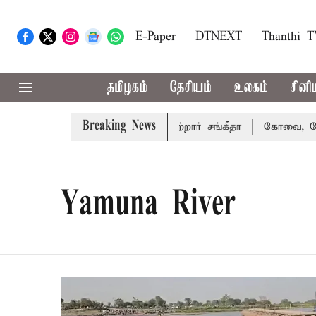
E-Paper
DTNEXT
Thanthi 
தமிழகம்
தேசியம்
உலகம்
சினி
Breaking News
ிவாகரத்து வழக்கை வாபஸ் பெற்றார் சங்கீதா
கோவை, தேனி,நீல
Yamuna River