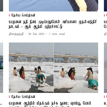
தேசிய செய்திகள்
யமுனை நதி நீரை குடிப்பதுபோல் அரியானா முதல்-மந்திரி
ய
நாடகம் - ஆம் ஆத்மி குற்றச்சாட்டு
க
தினத்தந்தி
30 Jan 2025
1
min read
தி
தேசிய செய்திகள்
..
யமுனை ஆற்றில் மிதக்கும் நச்சு நுரை; ஷாம்பூ போல்
உ