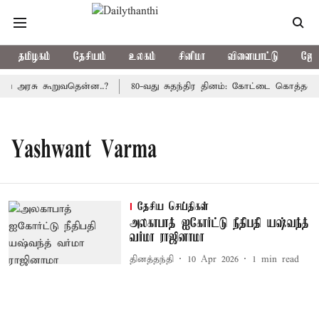
தமிழகம்
தேசியம்
உலகம்
சினிமா
விளையாட்டு
ஜோத
ிய அரசு கூறுவதென்ன..?
80-வது சுதந்திர தினம்: கோட்டை கொத்தளத்த
Yashwant Varma
தேசிய செய்திகள்
அலகாபாத் ஐகோர்ட்டு நீதிபதி யஷ்வந்த்
வர்மா ராஜினாமா
தினத்தந்தி
10 Apr 2026
1
min read