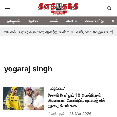
தமிழகம்
தேசியம்
உலகம்
சினிமா
விளையாட்டு
ஜோ
சியலில் பரபரப்பு; அமைச்சர் ஆனந்த் உடன் சி.வி. சண்முகம், வேலுமணி சந்திப்ப
yogaraj singh
கிரிக்கெட்
தோனி இன்னும் 10 ஆண்டுகள்
விளையாட வேண்டும்: யுவராஜ் சிங்
தந்தை கோரிக்கை
தினத்தந்தி
28 Mar 2026