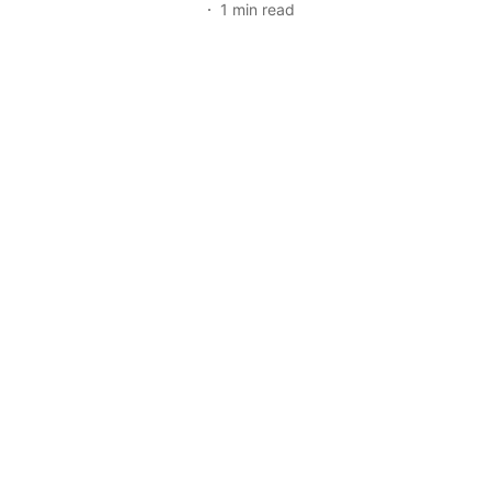
1
min read