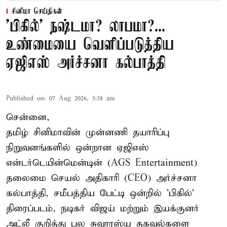
சினிமா செய்திகள்
'பிகில்' நஷ்டமா? லாபமா?...
உண்மையை வெளிப்படுத்திய
ஏஜிஎஸ் அர்ச்சனா கல்பாத்தி
Published on
:
07 Aug 2026, 5:38 am
சென்னை,
தமிழ் சினிமாவின் முன்னணி தயாரிப்பு
நிறுவனங்களில் ஒன்றான ஏஜிஎஸ்
என்டர்டெயின்மென்டின் (AGS Entertainment)
தலைமை செயல் அதிகாரி (CEO) அர்ச்சனா
கல்பாத்தி, சமீபத்திய பேட்டி ஒன்றில் 'பிகில்'
திரைப்படம், நடிகர் விஜய் மற்றும் இயக்குனர்
அட்லீ குறித்து பல சுவாரஸ்ய தகவல்களை