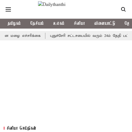
தமிழகம்
தேசியம்
உலகம்
சினிமா
விளையாட்டு
ஜோத
ழை எச்சரிக்கை
புதுச்சேரி சட்டசபையில் வரும் 24ம் தேதி பட்ஜெட் தா
சினிமா செய்திகள்