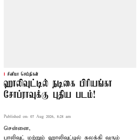
சினிமா செய்திகள்
ஹாலிவுட்டில் நடிகை பிரியங்கா
சோப்ராவுக்கு புதிய படம்!
Published on
:
07 Aug 2026, 8:28 am
சென்னை,
பாலிவுட் மற்றும் ஹாலிவுட்டில் கலக்கி வரும்