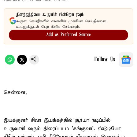
Published on
:
27 Jan 2024, 1:01 am
தினத்தந்தியை கூகுளில் பின்தொடரவும்
கூகுள் செய்திகளில் எங்களின் முக்கியச் செய்திகளை
உடனுக்குடன் பெற கிளிக் செய்யவும்.
Add as Preferred Source
Follow Us
சென்னை,
இயக்குனர் சிவா இயக்கத்தில் சூர்யா நடிப்பில்
உருவாகி வரும் திரைப்படம் 'கங்குவா'. ஸ்டுடியோ
கிரீன் மற்றும் யுவி கிரியேஷன் நிறுவனம் இணைந்து