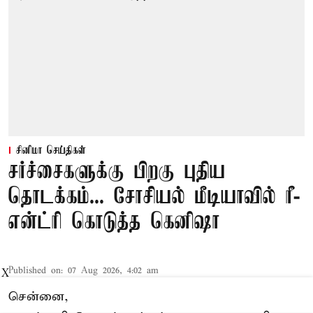
சினிமா செய்திகள்
சர்ச்சைகளுக்கு பிறகு புதிய
தொடக்கம்... சோசியல் மீடியாவில் ரீ-
என்ட்ரி கொடுத்த கெனிஷா
Published on
:
07 Aug 2026, 4:02 am
X
சென்னை,