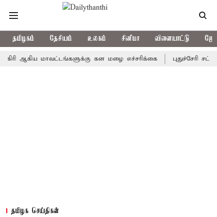
தமிழகம்
தேசியம்
உலகம்
சினிமா
விளையாட்டு
ஜோத
 ஆகிய மாவட்டங்களுக்கு கன மழை எச்சரிக்கை
புதுச்சேரி சட்டசபையி
தமிழக செய்திகள்