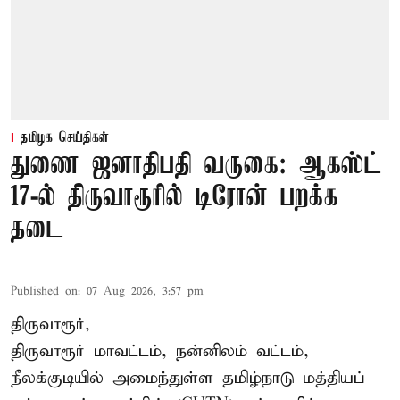
தமிழக செய்திகள்
துணை ஜனாதிபதி வருகை: ஆகஸ்ட்
17-ல் திருவாரூரில் டிரோன் பறக்க
தடை
Published on
:
07 Aug 2026, 3:57 pm
திருவாரூர்,
திருவாரூர் மாவட்டம், நன்னிலம் வட்டம்,
நீலக்குடியில் அமைந்துள்ள தமிழ்நாடு மத்தியப்