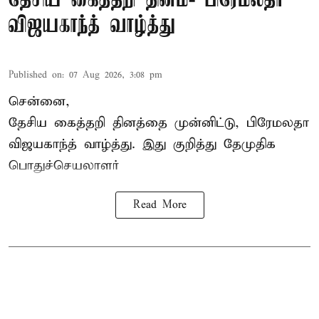
தேசிய கைத்தறி தினம்- பிரேமலதா
விஜயகாந்த் வாழ்த்து
Published on
:
07 Aug 2026, 3:08 pm
சென்னை,
தேசிய கைத்தறி தினத்தை
முன்னிட்டு, பிரேமலதா
விஜயகாந்த் வாழ்த்து. இது குறித்து தேமுதிக
பொதுச்செயலாளர்
Read More