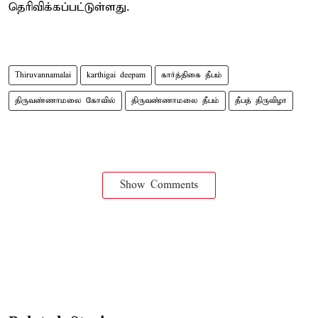
தெரிவிக்கப்பட்டுள்ளது.
Thiruvannamalai
karthigai deepam
கார்த்திகை தீபம்
திருவண்ணாமலை கோவில்
திருவண்ணாமலை தீபம்
தீபத் திருவிழா
Show Comments