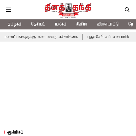
தமிழகம்
தேசியம்
உலகம்
சினிமா
விளையாட்டு
ஜோத
களுக்கு கன மழை எச்சரிக்கை
புதுச்சேரி சட்டசபையில் வரும் 24ம் த
ஆன்மிகம்