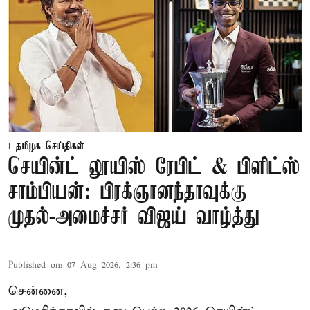
தமிழக செய்திகள்
செயின்ட் லூயிஸ் ரேபிட் & பிளிட்ஸ்
சாம்பியன்: பிரக்ஞானந்தாவுக்கு
முதல்-அமைச்சர் விஜய் வாழ்த்து
Published on
:
07 Aug 2026, 2:36 pm
சென்னை,