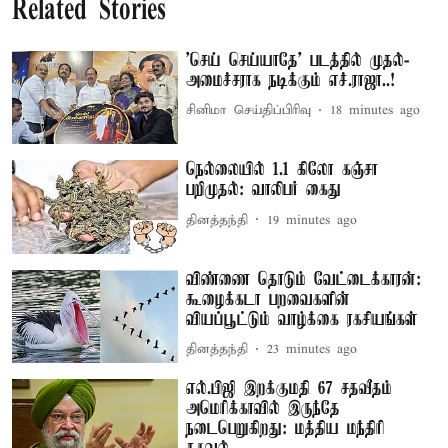
Related Stories
'செய் செய்யாதே' படத்தில் முதல்-
அமைச்சராக நடிக்கும் எச்.ராஜா..!
சினிமா செய்திப்பிரிவு
18 minutes ago
நெல்லையில் 1.1 கிலோ கஞ்சா
பறிமுதல்: வாலிபர் கைது
தினத்தந்தி
19 minutes ago
விண்ணை தொடும் வேட்டைக்காரன்:
கூழைக்கடா பறவைகளின்
வியப்பூட்டும் வாழ்க்கை ரகசியங்கள்
தினத்தந்தி
23 minutes ago
எல்.பிஜி இறக்குமதி 67 சதவீதம்
அமெரிக்காவில் இருந்தே
நடைபெறுகிறது: மத்திய மந்திரி