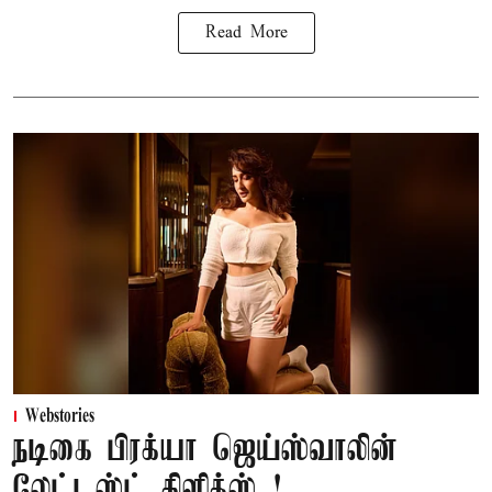
Read More
Webstories
நடிகை பிரக்யா ஜெய்ஸ்வாலின்
லேட்டஸ்ட் கிளிக்ஸ்..!