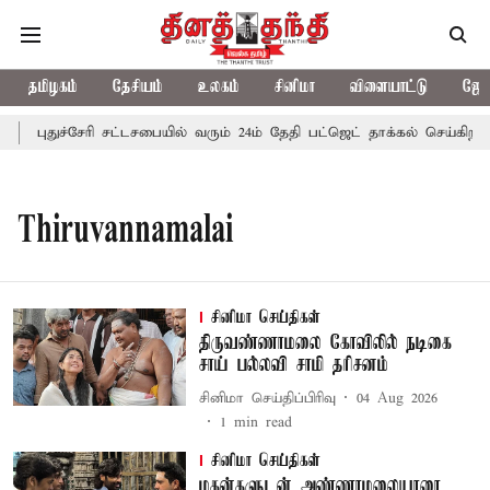
தமிழகம்
தேசியம்
உலகம்
சினிமா
விளையாட்டு
ஜோத
புதுச்சேரி சட்டசபையில் வரும் 24ம் தேதி பட்ஜெட் தாக்கல் செய்கிறார்
Thiruvannamalai
சினிமா செய்திகள்
திருவண்ணாமலை கோவிலில் நடிகை
சாய் பல்லவி சாமி தரிசனம்
சினிமா செய்திப்பிரிவு
04 Aug 2026
1
min read
சினிமா செய்திகள்
மகன்களுடன் அண்ணாமலையாரை