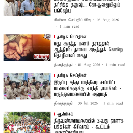
தரிசித்த தனுஷ்... கோ-பூஜையிலும்
பங்கேற்பு
சினிமா செய்திப்பிரிவு
03 Aug 2026
1
min read
தமிழக செய்திகள்
மது அருந்த பணம் தராததால்
ஆத்திரம்: தாயை அடித்துக் கொன்ற
தொழிலாளி கைது
தினத்தந்தி
01 Aug 2026
1
min read
தமிழக செய்திகள்
இரும்பு சத்து மாத்திரை சாப்பிட்ட
மாணவர்களுக்கு வாந்தி ,மயக்கம் -
மருத்துவமனையில் அனுமதி
தினத்தந்தி
30 Jul 2026
1
min read
ஆன்மிகம்
திருவண்ணாமலையில் 2-வது நாளாக
பக்தர்கள் கிரிவலம் - கூட்டம்