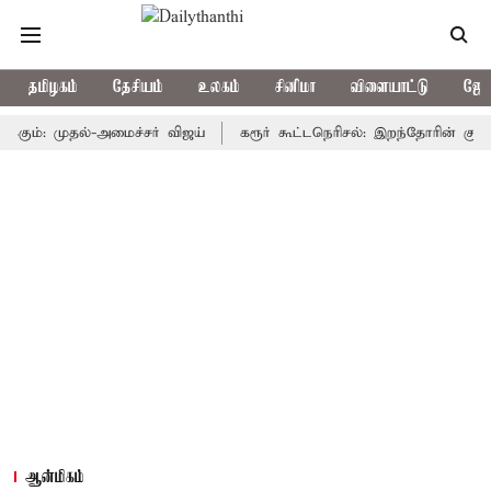
தமிழகம்
தேசியம்
உலகம்
சினிமா
விளையாட்டு
ஜோத
: முதல்-அமைச்சர் விஜய்
கரூர் கூட்டநெரிசல்: இறந்தோரின் குடும்பத்த
ஆன்மிகம்