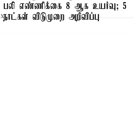
பலி எண்ணிக்கை 8 ஆக உயர்வு; 5
நாட்கள் விடுமுறை அறிவிப்பு
X
Published on
:
08 Aug 2026, 3:49 pm
பாங்காக்,
தாய்லாந்து நாட்டின் பள்ளியில் நடந்த துப்பாக்கி
சூட்டில் பலியானோர் எண்ணிக்கை 8 ஆக
உயர்ந்துள்ளது.
தாய்லாந்து நாட்டின் தலைநகர் பாங்காக்கில்
இருந்து வடமேற்கே அமைந்துள்ள நொந்தபுரி
மாகாணத்தில் உள்ள அரசு உயர்நிலை பள்ளி
ஒன்றில் நேற்று வழக்கம்போல் வகுப்புகள்
தொடங்கின. அப்போது, அப்பள்ளியில் பயிலும் 14
வயது மாணவர் ஒருவர் திடீரென தன்