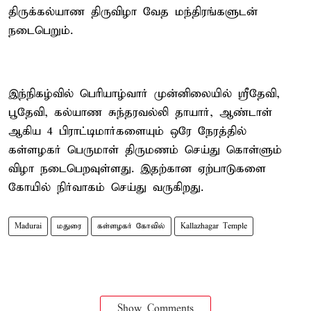
திருக்கல்யாண திருவிழா வேத மந்திரங்களுடன்
நடைபெறும்.
இந்நிகழ்வில் பெரியாழ்வார் முன்னிலையில் ஸ்ரீதேவி,
பூதேவி, கல்யாண சுந்தரவல்லி தாயார், ஆண்டாள்
ஆகிய 4 பிராட்டிமார்களையும் ஒரே நேரத்தில்
கள்ளழகர் பெருமாள் திருமணம் செய்து கொள்ளும்
விழா நடைபெறவுள்ளது. இதற்கான ஏற்பாடுகளை
கோயில் நிர்வாகம் செய்து வருகிறது.
Madurai
மதுரை
கள்ளழகர் கோவில்
Kallazhagar Temple
Show Comments