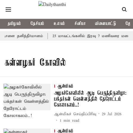
தமிழகம்
தேசியம்
உலகம்
சினிமா
விளையாட்டு
ஜோத
் நாளை தனித்தீர்மானம்
23 மாவட்டங்களில் இரவு 7 மணிவரை மழை பெய
கள்ளழகர் கோவில்
ஆன்மிகம்
அழகர்கோவிலில் ஆடி பெருந்திருவிழா:
பக்தர்கள் வெள்ளத்தில் தேரோட்டம்
கோலாகலம்..!
ஆன்மிகச் செய்திப்பிரிவு
29 Jul 2026
1
min read
ஆன்மிகம்