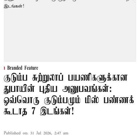
Branded Feature
குடும்ப சுற்றுலாப் பயணிகளுக்கான
துபாயின் புதிய அனுபவங்கள்:
ஒவ்வொரு குடும்பமும் மிஸ் பண்ணக்
கூடாத 7 இடங்கள்!
Published on
:
31 Jul 2026, 2:47 am