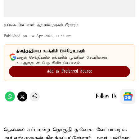
த.வெ.க. வேட்பாளர் ஆர்.எஸ்.முருகன் பிரசாரம்
Published on
:
14 Apr 2026, 11:53 am
தினத்தந்தியை கூகுளில் பின்தொடரவும்
கூகுள் செய்திகளில் எங்களின் முக்கியச் செய்திகளை
உடனுக்குடன் பெற கிளிக் செய்யவும்.
Add as Preferred Source
Follow Us
நெல்லை சட்டமன்ற தொகுதி த.வெ.க. வேட்பாளராக
ஆர்.எஸ்.முருகன் நிறுத்தப்பட்டுள்ளார். அவர் பல்வேறு