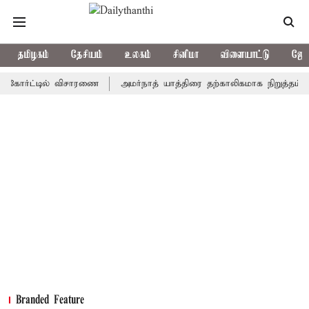
தமிழகம்
தேசியம்
உலகம்
சினிமா
விளையாட்டு
ஜோத
்ட்டில் விசாரணை
அமர்நாத் யாத்திரை தற்காலிகமாக நிறுத்தம்
இமா
Branded Feature