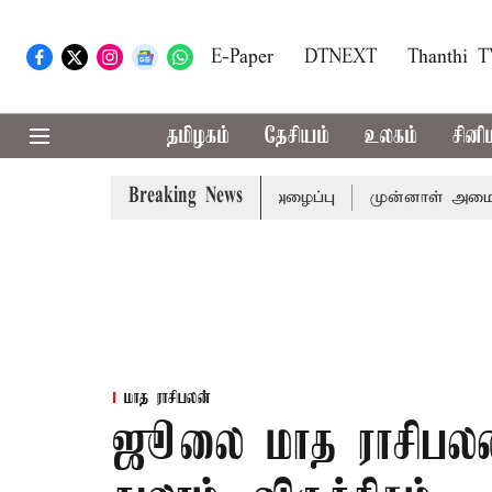
E-Paper
DTNEXT
Thanthi 
தமிழகம்
தேசியம்
உலகம்
சினி
Breaking News
ுக்கு முதல்-அமைச்சர் விஜய் அழைப்பு
முன்னாள் அமைச்சர் ப
மாத ராசிபலன்
ஜூலை மாத ராசிபலன் 