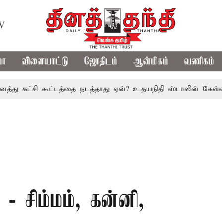
TV
மா
விளையாட்டு
ஜோதிடம்
ஆன்மிகம்
வணிகம்
கட்சி கூட்டத்தை நடத்தாது ஏன்? உதயநிதி ஸ்டாலின் கேள்வி
த
 சிம்மம், கன்னி,