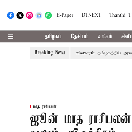
E-Paper
DTNEXT
Thanthi 
தமிழகம்
தேசியம்
உலகம்
சினி
Breaking News
ைச்சர் விஜய் உரை
காவிரி விவகாரம்: தமிழகத்தில் அனைத்து 
மாத ராசிபலன்
ஜூன் மாத ராசிபலன் -