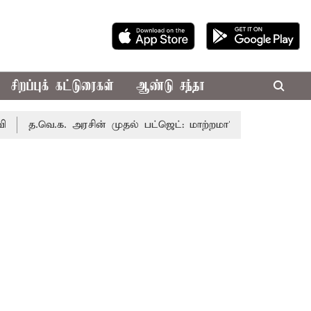
சிறப்புக் கட்டுரைகள்
ஆண்டு சந்தா
.வெ.க. அரசின் முதல் பட்ஜெட்: மாற்றமா?, தடுமாற்றமா?
சட்ட