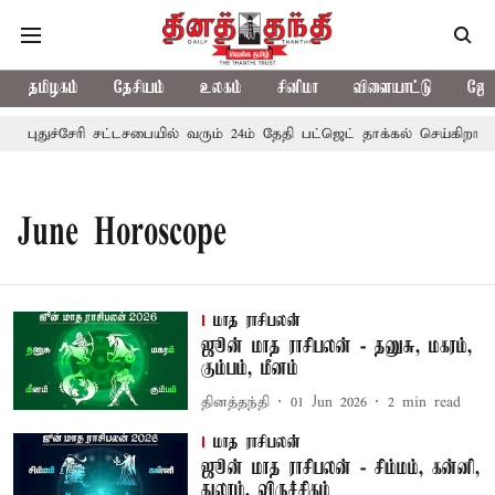
தமிழகம்
தேசியம்
உலகம்
சினிமா
விளையாட்டு
ஜோத
புதுச்சேரி சட்டசபையில் வரும் 24ம் தேதி பட்ஜெட் தாக்கல் செய்கிறார் 
June Horoscope
மாத ராசிபலன்
ஜூன் மாத ராசிபலன் - தனுசு, மகரம்,
கும்பம், மீனம்
தினத்தந்தி
01 Jun 2026
2
min read
மாத ராசிபலன்
ஜூன் மாத ராசிபலன் - சிம்மம், கன்னி,
துலாம், விருச்சிகம்