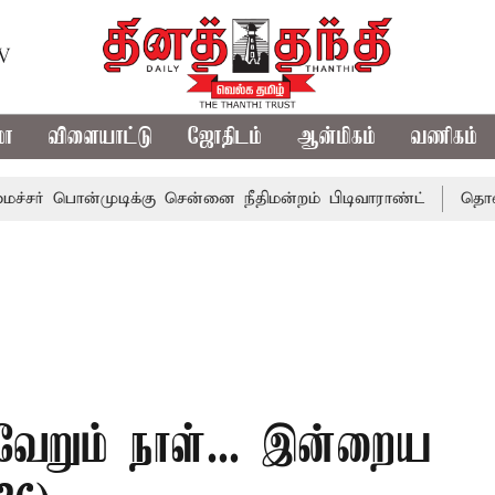
TV
மா
விளையாட்டு
ஜோதிடம்
ஆன்மிகம்
வணிகம்
ன்முடிக்கு சென்னை நீதிமன்றம் பிடிவாராண்ட்
தொலைநோக்கு 
ேறும் நாள்... இன்றைய