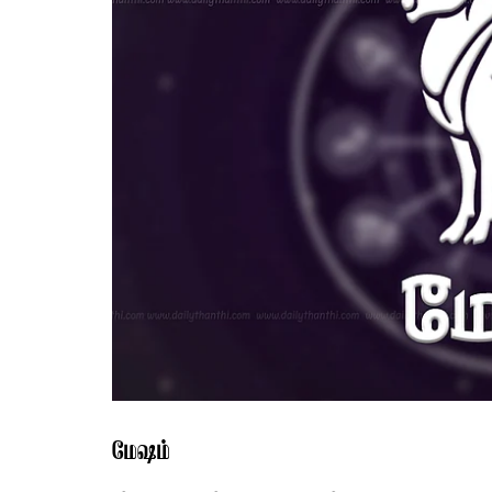
மேஷம்