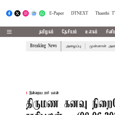
E-Paper
DTNEXT
Thanthi 
தமிழகம்
தேசியம்
உலகம்
சினி
Breaking News
க்கு முதல்-அமைச்சர் விஜய் அழைப்பு
முன்னாள் அமைச்சர் பொ
இன்றைய ராசி பலன்
திருமண கனவு நிறைவ