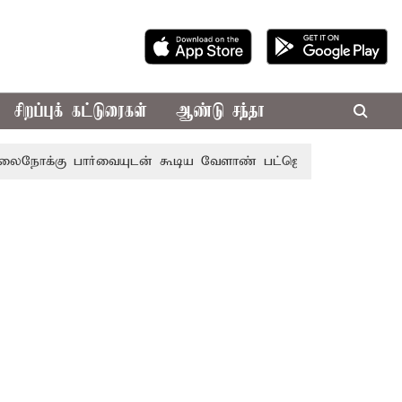
சிறப்புக் கட்டுரைகள்
ஆண்டு சந்தா
பார்வையுடன் கூடிய வேளாண் பட்ஜெட்: முதல்-அமைச்சர் விஜய