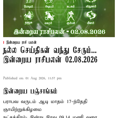
இன்றைய ராசி பலன்
நல்ல செய்திகள் வந்து சேரும்...
இன்றைய ராசிபலன் 02.08.2026
Published on
:
01 Aug 2026, 11:57 pm
இன்றைய பஞ்சாங்கம்
பராபவ வருடம் ஆடி மாதம் 17-ந்தேதி
ஞாயிற்றுக்கிழமை
நட்சத்திரம்: இன்று இரவு 09.14 மணி வரை