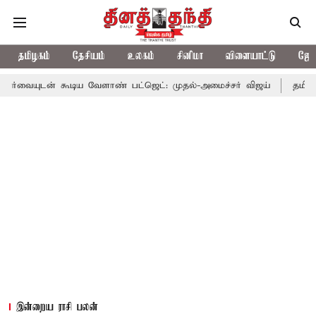
தமிழகம்
தேசியம்
உலகம்
சினிமா
விளையாட்டு
ஜோத
 கூடிய வேளாண் பட்ஜெட்: முதல்-அமைச்சர் விஜய்
தமிழக அரசியலில
இன்றைய ராசி பலன்