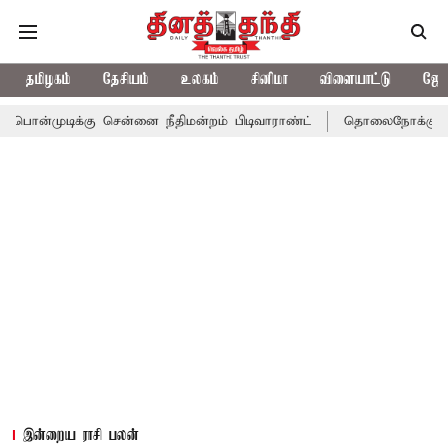
தமிழகம்
தேசியம்
உலகம்
சினிமா
விளையாட்டு
ஜோத
கு சென்னை நீதிமன்றம் பிடிவாராண்ட்
தொலைநோக்கு பார்வையுடன் கூ
இன்றைய ராசி பலன்