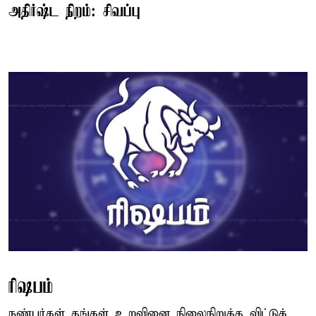
அதிர்ஷ்ட நிறம்: சிவப்பு
ரிஷபம்
நண்பர்கள் தங்கள் உறவினை நிலைநிறுத்த விட்டுக்