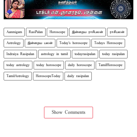
Aanmigam
RasiPalan
Horoscope
இன்றைய ராசிபலன்
ராசிபலன்
Astrology
இன்றைய பலன்
Today's horoscope
Todays Horoscope
Indraiya Rasipalan
astrology in tamil
todayrasipalan
today rasipalan
today astrology
today horoscope
daily horoscope
TamilHoroscope
TamilAstrology
HoroscopeToday
daily rasipalan
Show Comments