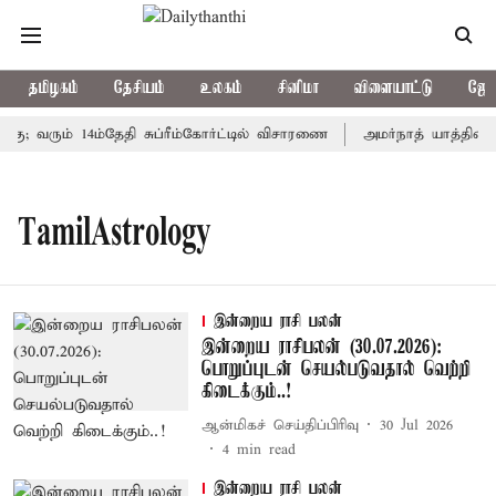
தமிழகம்
தேசியம்
உலகம்
சினிமா
விளையாட்டு
ஜோத
ு; வரும் 14ம்தேதி சுப்ரீம்கோர்ட்டில் விசாரணை
அமர்நாத் யாத்திரை த
TamilAstrology
இன்றைய ராசி பலன்
இன்றைய ராசிபலன் (30.07.2026):
பொறுப்புடன் செயல்படுவதால் வெற்றி
கிடைக்கும்..!
ஆன்மிகச் செய்திப்பிரிவு
30 Jul 2026
4
min read
இன்றைய ராசி பலன்