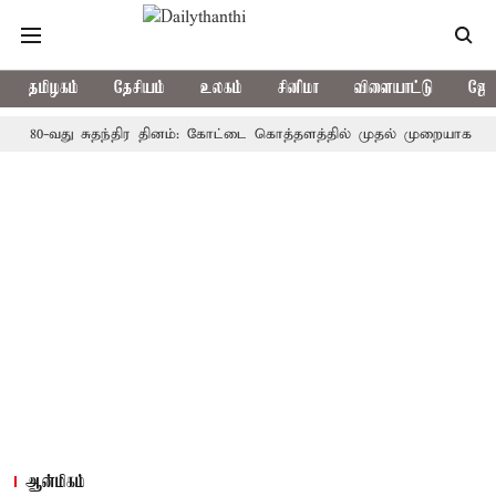
தமிழகம்
தேசியம்
உலகம்
சினிமா
விளையாட்டு
ஜோத
-வது சுதந்திர தினம்: கோட்டை கொத்தளத்தில் முதல் முறையாக தேசிய கொடி
ஆன்மிகம்