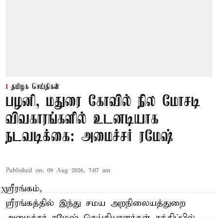
தமிழக செய்திகள்
பழனி, மதுரை கோவில் நில மோசடி
விவகாரங்களில் உடனடியாக
நடவடிக்கை: அமைச்சர் ரமேஷ்
Published on
:
09 Aug 2026, 7:07 am
ஸ்ரீரங்கம்,
X
ஸ்ரீரங்கத்தில் இந்து சமய அறநிலையத்துறை
அமைச்சர் ரமேஷ் செய்தியாளர்கள் சந்திப்பில்