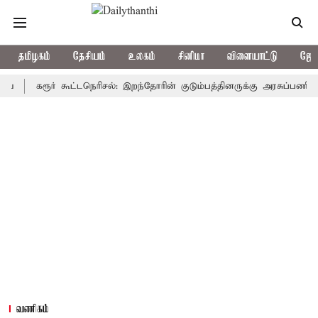
தமிழகம்
தேசியம்
உலகம்
சினிமா
விளையாட்டு
ஜோத
கரூர் கூட்டநெரிசல்: இறந்தோரின் குடும்பத்தினருக்கு அரசுப்பணி வழக்கு; 
வணிகம்